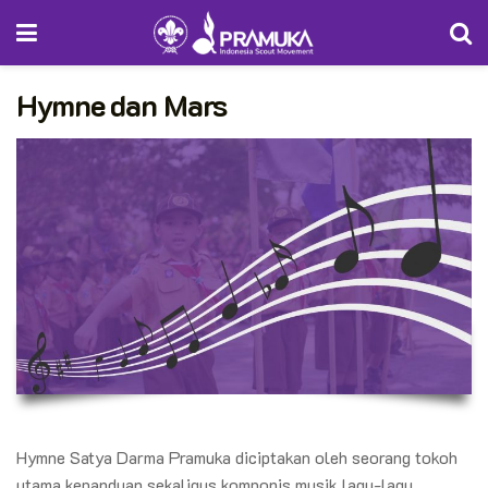
Hymne dan Mars
Hymne Satya Darma Pramuka diciptakan oleh seorang tokoh
utama kepanduan sekaligus komponis musik lagu-lagu