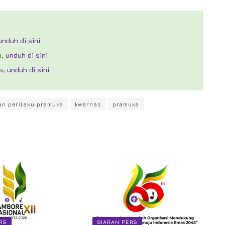
unduh di sini
a,
unduh di sini
a,
unduh di sini
n perilaku pramuka
kwarnas
pramuka
RS
SIARAN PERS