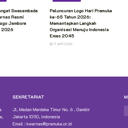
angat Swasembada
Peluncuran Logo Hari Pramuka
arnas Resmi
ke-65 Tahun 2026:
Logo Jambore
Memantapkan Langkah
I 2026
Organisasi Menuju Indonesia
Emas 2045
17 APR 2026
SEKRETARIAT
M
a
Jl. Medan Merdeka Timur No. 6 , Gambir
a,
Jakarta 10110, Indonesia
Email :
kwarnas@pramuka.or.id