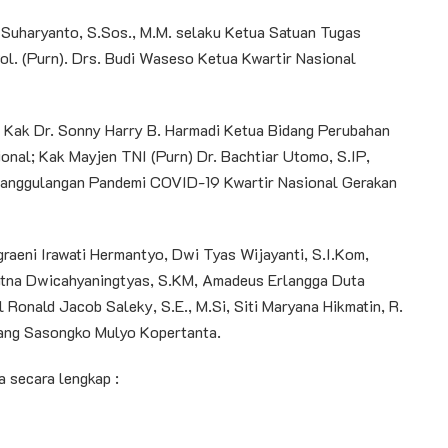
 Suharyanto, S.Sos., M.M. selaku Ketua Satuan Tugas
. (Purn). Drs. Budi Waseso Ketua Kwartir Nasional
 Kak Dr. Sonny Harry B. Harmadi Ketua Bidang Perubahan
nal; Kak Mayjen TNI (Purn) Dr. Bachtiar Utomo, S.IP,
anggulangan Pandemi COVID-19 Kwartir Nasional Gerakan
ggraeni Irawati Hermantyo, Dwi Tyas Wijayanti, S.I.Kom,
Ratna Dwicahyaningtyas, S.KM, Amadeus Erlangga Duta
l Ronald Jacob Saleky, S.E., M.Si, Siti Maryana Hikmatin, R.
bang Sasongko Mulyo Kopertanta.
 secara lengkap :